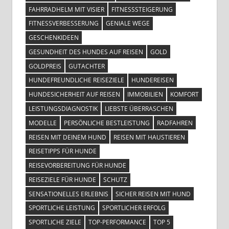
FAHRRADHELM MIT VISIER
FITNESSSTEIGERUNG
FITNESSVERBESSERUNG
GENIALE WEGE
GESCHENKIDEEN
GESUNDHEIT DES HUNDES AUF REISEN
GOLD
GOLDPREIS
GUTACHTER
HUNDEFREUNDLICHE REISEZIELE
HUNDEREISEN
HUNDESICHERHEIT AUF REISEN
IMMOBILIEN
KOMFORT
LEISTUNGSDIAGNOSTIK
LIEBSTE ÜBERRASCHEN
MODELLE
PERSÖNLICHE BESTLEISTUNG
RADFAHREN
REISEN MIT DEINEM HUND
REISEN MIT HAUSTIEREN
REISETIPPS FÜR HUNDE
REISEVORBEREITUNG FÜR HUNDE
REISEZIELE FÜR HUNDE
SCHUTZ
SENSATIONELLES ERLEBNIS
SICHER REISEN MIT HUND
SPORTLICHE LEISTUNG
SPORTLICHER ERFOLG
SPORTLICHE ZIELE
TOP-PERFORMANCE
TOP 5