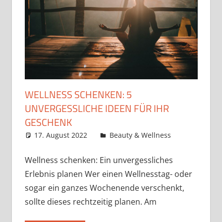
WELLNESS SCHENKEN: 5
UNVERGESSLICHE IDEEN FÜR IHR
GESCHENK
17. August 2022
admin
Beauty & Wellness
Wellness schenken: Ein unvergessliches
Erlebnis planen Wer einen Wellnesstag- oder
sogar ein ganzes Wochenende verschenkt,
sollte dieses rechtzeitig planen. Am