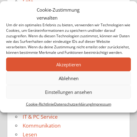
Foto
Freizeit
Cookie-Zustimmung
verwalten
Garten & Natur
Um dir ein optimales Erlebnis zu bieten, verwenden wir Technologien wie
Gesundheit
Cookies, um Geräteinformationen zu speichern und/oder darauf
Gewerbe & Büro
zuzugreifen. Wenn du diesen Technologien zustimmst, können wir Daten
wie das Surfverhalten oder eindeutige IDs auf dieser Website
Haare
verarbeiten. Wenn du deine Zustimmung nicht erteilst oder zurückziehst,
können bestimmte Merkmale und Funktionen beeinträchtigt werden.
Handwerk
Haus & Haushalt
Akzeptieren
Heimwerker
Ablehnen
HiFi
Hobby
Einstellungen ansehen
Immobilien
Cookie-Richtlinie
Datenschutzerklärung
Impressum
Internet & Web 2.0
IT & PC Service
Kommunikation
Lesen